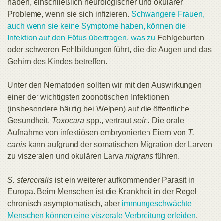
haben, einschließlich neurologischer und okulärer
Probleme, wenn sie sich infizieren.
Schwangere Frauen,
auch wenn sie keine Symptome haben, können die
Infektion auf den Fötus übertragen, was zu
Fehlgeburten
oder schweren Fehlbildungen führt, die die Augen und das
Gehirn des Kindes betreffen.
Unter den Nematoden sollten wir mit den Auswirkungen
einer der wichtigsten zoonotischen Infektionen
(insbesondere häufig bei Welpen) auf die öffentliche
Gesundheit,
Toxocara
spp., vertraut
sein.
Die orale
Aufnahme von infektiösen embryonierten Eiern von
T.
canis
kann aufgrund der somatischen Migration der Larven
zu viszeralen und okulären Larva
migrans
führen.
S. stercoralis
ist ein weiterer aufkommender Parasit in
Europa. Beim Menschen ist die Krankheit in der Regel
chronisch asymptomatisch, aber
immungeschwächte
Menschen können eine viszerale Verbreitung erleiden
,