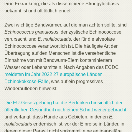
eine Erkrankung, die als disseminierte Strongyloidiasis
bekannt ist und oft tödlich endet.
Zwei wichtige Bandwürmer, auf die man achten sollte, sind
Echinococcus granulosus
, der zystische Echinococcose
verursacht, und
E. multilocularis,
der für die alveoläre
Echinococcose verantwortlich ist. Die häufigste Art der
Übertragung auf den Menschen ist die versehentliche
Einnahme von mit Bandwurm-Eiern kontaminiertem
Wasser oder Lebensmitteln. Nach Angaben des ECDC
meldeten im Jahr 2022 27 europäische Länder
Echinokokkose-Fälle
, was auf ein progressives
Wiederaufleben hinweist.
Die EU-Gesetzgebung hat die Bedenken hinsichtlich der
öffentlichen Gesundheit noch einen Schritt weiter gebracht
und verlangt, dass Hunde aus Gebieten, in denen
E.
multilocularis
endemisch ist, vor der Einreise in Länder, in
denen dieser Parasit nicht vorkommt, eine antiparasitäre