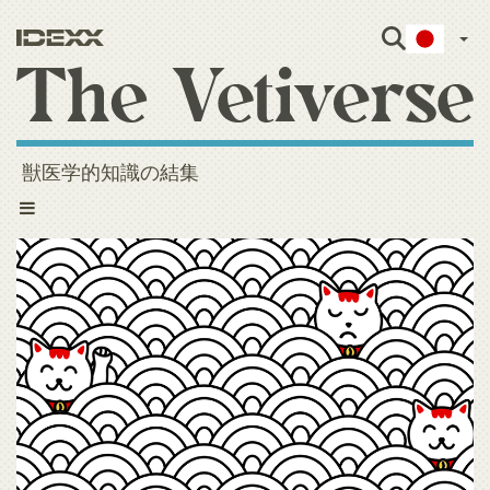
Japa
獣医学的知識の結集
Toggle
navigation