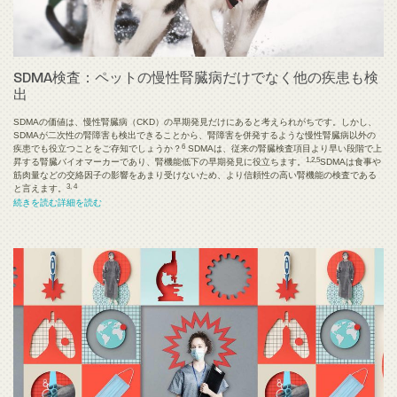
SDMA検査：ペットの慢性腎臓病だけでなく他の疾患も検
出
SDMAの価値は、慢性腎臓病（CKD）の早期発見だけにあると考えられがちです。しかし、
SDMAが二次性の腎障害も検出できることから、腎障害を併発するような慢性腎臓病以外の
6
疾患でも役立つことをご存知でしょうか？
SDMAは、従来の腎臓検査項目より早い段階で上
1,2,5
昇する腎臓バイオマーカーであり、腎機能低下の早期発見に役立ちます。
SDMAは食事や
筋肉量などの交絡因子の影響をあまり受けないため、より信頼性の高い腎機能の検査である
3, 4
と言えます。
続きを読む詳細を読む