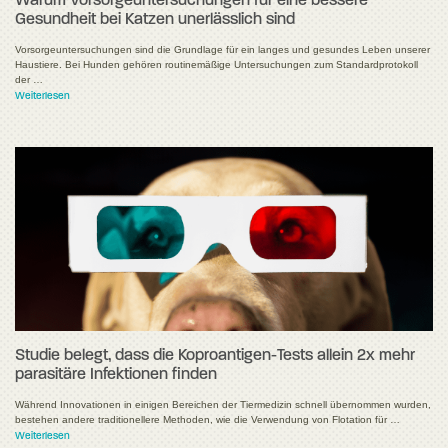
Warum Vorsorgeuntersuchungen für eine bessere
Gesundheit bei Katzen unerlässlich sind
Vorsorgeuntersuchungen sind die Grundlage für ein langes und gesundes Leben unserer
Haustiere. Bei Hunden gehören routinemäßige Untersuchungen zum Standardprotokoll
der …
Weiterlesen
Studie belegt, dass die Koproantigen-Tests allein 2x mehr
parasitäre Infektionen finden
Während Innovationen in einigen Bereichen der Tiermedizin schnell übernommen wurden,
bestehen andere traditionellere Methoden, wie die Verwendung von Flotation für …
Weiterlesen