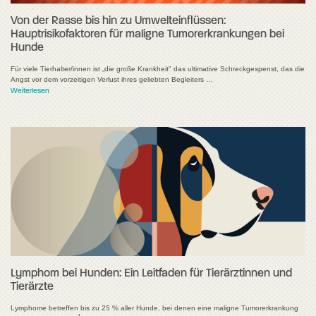
Von der Rasse bis hin zu Umwelteinflüssen:
Hauptrisikofaktoren für maligne Tumorerkrankungen bei
Hunde
Für viele Tierhalter/innen ist „die große Krankheit" das ultimative Schreckgespenst, das die
Angst vor dem vorzeitigen Verlust ihres geliebten Begleiters …
Weiterlesen
Lymphom bei Hunden: Ein Leitfaden für Tierärztinnen und
Tierärzte
Lymphome betreffen bis zu 25 % aller Hunde, bei denen eine maligne Tumorerkrankung