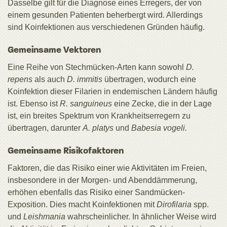
Dasselbe gilt für die Diagnose eines Erregers, der von
einem gesunden Patienten beherbergt wird. Allerdings
sind Koinfektionen aus verschiedenen Gründen häufig.
Gemeinsame Vektoren
Eine Reihe von Stechmücken-Arten kann sowohl
D.
repens
als auch
D. immitis
übertragen, wodurch eine
Koinfektion dieser Filarien in endemischen Ländern häufig
ist. Ebenso ist
R. sanguineus
eine Zecke, die in der Lage
ist, ein breites Spektrum von Krankheitserregern zu
übertragen, darunter
A. platys
und
Babesia vogeli.
Gemeinsame Risikofaktoren
Faktoren, die das Risiko einer wie Aktivitäten im Freien,
insbesondere in der Morgen- und Abenddämmerung,
erhöhen ebenfalls das Risiko einer Sandmücken-
Exposition. Dies macht Koinfektionen mit
Dirofilaria
spp.
und
Leishmania
wahrscheinlicher. In ähnlicher Weise wird