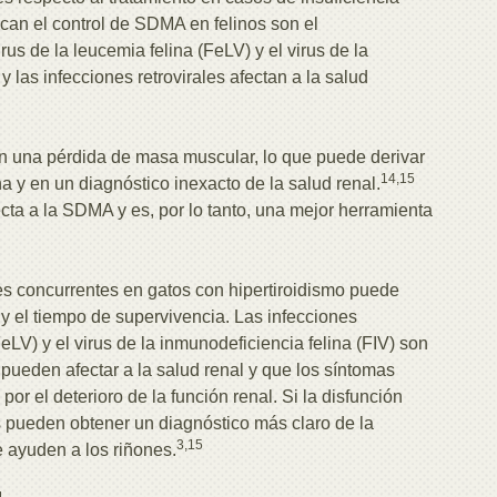
ican el control de SDMA en felinos son el
irus de la leucemia felina (FeLV) y el virus de la
y las infecciones retrovirales afectan a la salud
n una pérdida de masa muscular, lo que puede derivar
14,15
a y en un diagnóstico inexacto de la salud renal.
cta a la SDMA y es, por lo tanto, una mejor herramienta
s concurrentes en gatos con hipertiroidismo puede
a y el tiempo de supervivencia. Las infecciones
FeLV) y el virus de la inmunodeficiencia felina (FIV) son
pueden afectar a la salud renal y que los síntomas
r el deterioro de la función renal. Si la disfunción
os pueden obtener un diagnóstico más claro de la
3,15
 ayuden a los riñones.