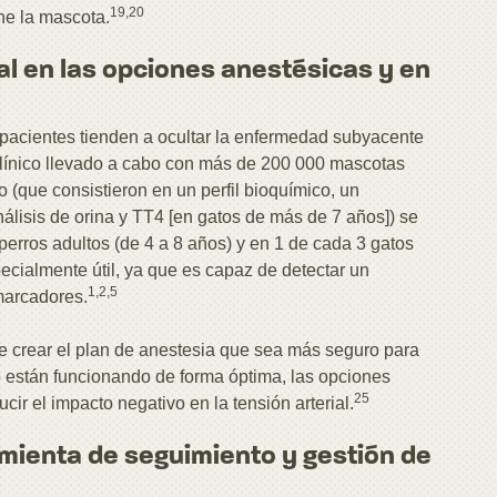
19,20
ne la mascota.
al en las opciones anestésicas y en
pacientes tienden a ocultar la enfermedad subyacente
línico llevado a cabo con más de 200 000 mascotas
(que consistieron en un perfil bioquímico, un
isis de orina y TT4 [en gatos de más de 7 años]) se
erros adultos (de 4 a 8 años) y en 1 de cada 3 gatos
pecialmente útil, ya que es capaz de detectar un
1,2,5
omarcadores.
de crear el plan de anestesia que sea más seguro para
no están funcionando de forma óptima, las opciones
25
ir el impacto negativo en la tensión arterial.
mienta de seguimiento y gestión de