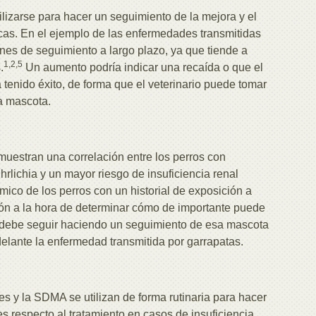
lizarse para hacer un seguimiento de la mejora y el
cas. En el ejemplo de las enfermedades transmitidas
anes de seguimiento a largo plazo, ya que tiende a
1,2,5
.
Un aumento podría indicar una recaída o que el
tenido éxito, de forma que el veterinario puede tomar
la mascota.
muestran una correlación entre los perros con
rlichia y un mayor riesgo de insuficiencia renal
ímico de los perros con un historial de exposición a
ción a la hora de determinar cómo de importante puede
se debe seguir haciendo un seguimiento de esa mascota
elante la enfermedad transmitida por garrapatas.
es y la SDMA se utilizan de forma rutinaria para hacer
s respecto al tratamiento en casos de insuficiencia