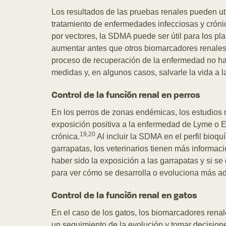
Los resultados de las pruebas renales pueden uti
tratamiento de enfermedades infecciosas y cróni
por vectores, la SDMA puede ser útil para los pl
aumentar antes que otros biomarcadores renales
proceso de recuperación de la enfermedad no ha 
medidas y, en algunos casos, salvarle la vida a 
Control de la función renal en perros
En los perros de zonas endémicas, los estudios 
exposición positiva a la enfermedad de Lyme o Eh
19,20
crónica.
Al incluir la SDMA en el perfil bioqu
garrapatas, los veterinarios tienen más informa
haber sido la exposición a las garrapatas y si 
para ver cómo se desarrolla o evoluciona más ad
Control de la función renal en gatos
En el caso de los gatos, los biomarcadores renal
un seguimiento de la evolución y tomar decisione