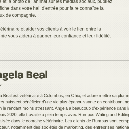
re et la photo de l'animal sur les médias sociaux, publiez
fiche dans votre hall d'entrée pour faire connaître la
aux de compagnie.
inaire et aider vos clients à voir le lien entre la
ie vous aidera à gagner leur confiance et leur fidélité.
gela Beal
.
a Beal est vétérinaire à Colombus, en Ohio, et adore mettre sa plume
ers puissent bénéficier d’une vie plus épanouissante en contribuant n
en le rendant moins stressant. Angela a beaucoup d’expérience dans la
puis 2020, elle travaille à plein temps avec Rumpus Writing and Editin
alisée dans le domaine vétérinaire. Les clients de Rumpus sont compo
cteur, notamment des sociétés de marketing, des entreprises national