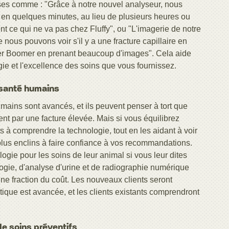
ses comme : "Grâce à notre nouvel analyseur, nous
e en quelques minutes, au lieu de plusieurs heures ou
t ce qui ne va pas chez Fluffy", ou "L'imagerie de notre
 nous pouvons voir s'il y a une fracture capillaire en
er Boomer en prenant beaucoup d'images". Cela aide
gie et l'excellence des soins que vous fournissez.
e santé humains
umains sont avancés, et ils peuvent penser à tort que
ent par une facture élevée. Mais si vous équilibrez
s à comprendre la technologie, tout en les aidant à voir
t plus enclins à faire confiance à vos recommandations.
ogie pour les soins de leur animal si vous leur dites
ogie, d'analyse d'urine et de radiographie numérique
une fraction du coût. Les nouveaux clients seront
tique est avancée, et les clients existants comprendront
de soins préventifs