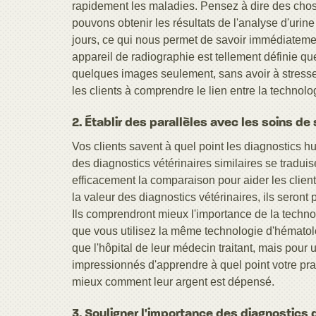
rapidement les maladies. Pensez à dire des cho
pouvons obtenir les résultats de l'analyse d'urin
jours, ce qui nous permet de savoir immédiatemen
appareil de radiographie est tellement définie que
quelques images seulement, sans avoir à stress
les clients à comprendre le lien entre la technolo
2. Établir des parallèles avec les soins d
Vos clients savent à quel point les diagnostics h
des diagnostics vétérinaires similaires se traduis
efficacement la comparaison pour aider les client
la valeur des diagnostics vétérinaires, ils seron
Ils comprendront mieux l'importance de la technol
que vous utilisez la même technologie d'hématol
que l'hôpital de leur médecin traitant, mais pour 
impressionnés d'apprendre à quel point votre pra
mieux comment leur argent est dépensé.
3. Souligner l'importance des diagnostics 