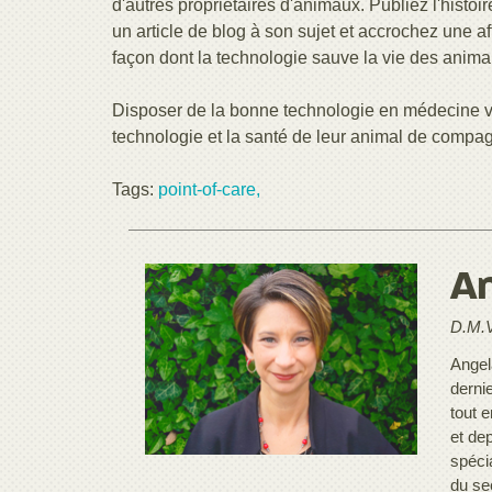
d'autres propriétaires d'animaux. Publiez l'histoi
un article de blog à son sujet et accrochez une af
façon dont la technologie sauve la vie des anim
Disposer de la bonne technologie en médecine vétér
technologie et la santé de leur animal de compagn
Tags:
point-of-care,
An
D.M.V
Angel
derni
tout 
et de
spéci
du se