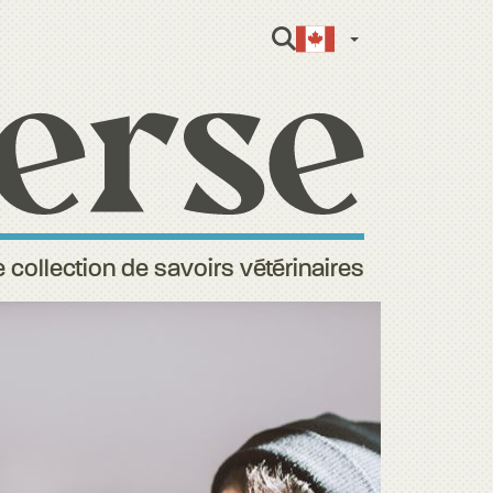
French (Ca
 collection de savoirs vétérinaires