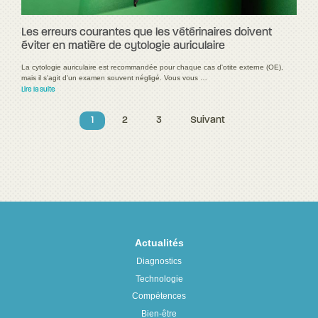
Les erreurs courantes que les vétérinaires doivent
éviter en matière de cytologie auriculaire
La cytologie auriculaire est recommandée pour chaque cas d'otite externe (OE),
mais il s'agit d'un examen souvent négligé. Vous vous …
Lire la suite
1
2
3
Suivant
Actualités
Diagnostics
Technologie
Compétences
Bien-être