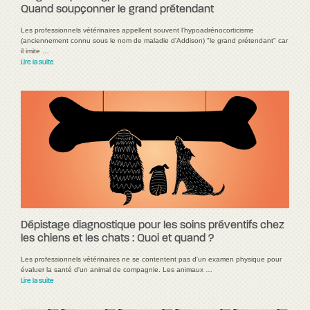
Quand soupçonner le grand prétendant
Les professionnels vétérinaires appellent souvent l'hypoadrénocorticisme
(anciennement connu sous le nom de maladie d'Addison) "le grand prétendant" car
il imite …
Lire la suite
Dépistage diagnostique pour les soins préventifs chez
les chiens et les chats : Quoi et quand ?
Les professionnels vétérinaires ne se contentent pas d'un examen physique pour
évaluer la santé d'un animal de compagnie. Les animaux …
Lire la suite