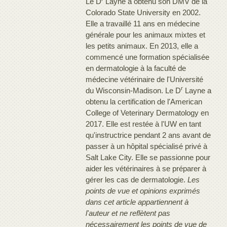
Le D
Layne a obtenu son DMV de la
Colorado State University en 2002.
Elle a travaillé 11 ans en médecine
générale pour les animaux mixtes et
les petits animaux. En 2013, elle a
commencé une formation spécialisée
en dermatologie à la faculté de
médecine vétérinaire de l'Université
r
du Wisconsin-Madison. Le D
Layne a
obtenu la certification de l'American
College of Veterinary Dermatology en
2017. Elle est restée à l'UW en tant
qu'instructrice pendant 2 ans avant de
passer à un hôpital spécialisé privé à
Salt Lake City. Elle se passionne pour
aider les vétérinaires à se préparer à
gérer les cas de dermatologie.
Les
points de vue et opinions exprimés
dans cet article appartiennent à
l'auteur et ne reflètent pas
nécessairement les points de vue de