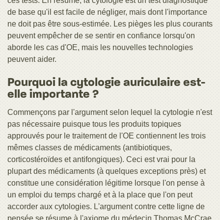
ces tests. En résumé, la cytologie est un test diagnostique
de base qu'il est facile de négliger, mais dont l'importance
ne doit pas être sous-estimée. Les pièges les plus courants
peuvent empêcher de se sentir en confiance lorsqu'on
aborde les cas d'OE, mais les nouvelles technologies
peuvent aider.
Pourquoi la cytologie auriculaire est-
elle importante ?
Commençons par l'argument selon lequel la cytologie n'est
pas nécessaire puisque tous les produits topiques
approuvés pour le traitement de l'OE contiennent les trois
mêmes classes de médicaments (antibiotiques,
corticostéroïdes et antifongiques). Ceci est vrai pour la
plupart des médicaments (à quelques exceptions près) et
constitue une considération légitime lorsque l'on pense à
un emploi du temps chargé et à la place que l'on peut
accorder aux cytologies. L'argument contre cette ligne de
pensée se résume à l'axiome du médecin Thomas McCrae