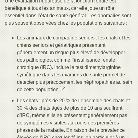
Une évaluation rigoureuse de la fonction rénale est
bénéfique à tous les animaux, car elle joue un rôle
essentiel dans l’état de santé général. Les anomalies sont
plus souvent observées chez les populations suivantes :
Les animaux de compagnie seniors : les chats et les
chiens seniors et gériatriques présentent
généralement un risque plus élevé de développer
des pathologies, comme l’insuffisance rénale
chronique (IRC). Inclure le test diméthylarginine
symétrique dans les examens de santé permet de
détecter plus précocement les néphropathies au sein
1,2
de cette population.
Les chats : près de 20 % de l’ensemble des chats et
30 % des chats âgés de plus de 10 ans souffrent
d’IRC, même s’ils ne présentent généralement pas
de symptômes visibles au cours des premières
phases de la maladie. En raison de la prévalence
élevée de l’IRC chez les félins, en particulier à un