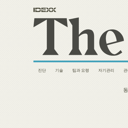
진단
기술
팁과 요령
자기관리
관
동