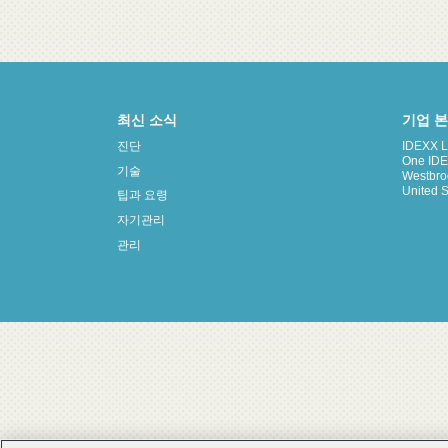
최신 소식
기업 
진단
IDEXX La
One IDE
기술
Westbro
United S
팁과 요령
자기관리
관리