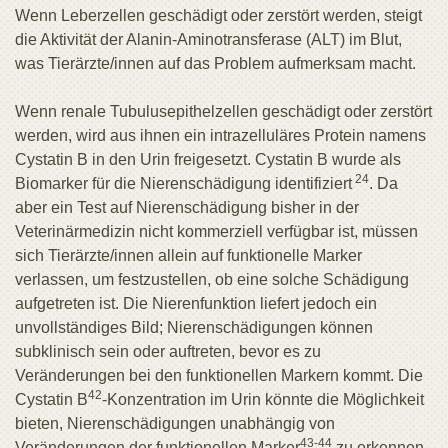
Wenn Leberzellen geschädigt oder zerstört werden, steigt
die Aktivität der Alanin-Aminotransferase (ALT) im Blut,
was Tierärzte/innen auf das Problem aufmerksam macht.
Wenn renale Tubulusepithelzellen geschädigt oder zerstört
werden, wird aus ihnen ein intrazelluläres Protein namens
Cystatin B in den Urin freigesetzt. Cystatin B wurde als
24
Biomarker für die Nierenschädigung identifiziert
. Da
aber ein Test auf Nierenschädigung bisher in der
Veterinärmedizin nicht kommerziell verfügbar ist, müssen
sich Tierärzte/innen allein auf funktionelle Marker
verlassen, um festzustellen, ob eine solche Schädigung
aufgetreten ist. Die Nierenfunktion liefert jedoch ein
unvollständiges Bild; Nierenschädigungen können
subklinisch sein oder auftreten, bevor es zu
Veränderungen bei den funktionellen Markern kommt. Die
42
Cystatin B
-Konzentration im Urin könnte die Möglichkeit
bieten, Nierenschädigungen unabhängig von
43-44
Veränderungen der funktionellen Marker
zu erkennen.