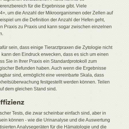
renzbereich für die Ergebnisse gibt. Viele
 4+, um die Anzahl der Mikroorganismen oder Zellen auf
spiel um die Definition der Anzahl der Hefen geht,
 von Praxis zu Praxis und kann sogar zwischen einzelnen
n.
für sein, dass einige Tierarztpraxen die Zytologie nicht
ng kann den Eindruck erwecken, dass es sich um einen
ass Sie in Ihrer Praxis ein Standardprotokoll zum
logischer Befunden haben. Auch wenn die Ergebnisse
agbar sind, ermöglicht eine vereinbarte Skala, dass
nkheitsüberwachung festgestellt werden können. Teilen
auf dem gleichen Stand sind.
ffizienz
scher Tests, die zwar scheinbar einfach sind, aber in
 sein können - wie die Urinanalyse und die Auswertung
tisierten Analysegeräten für die Hämatologie und die