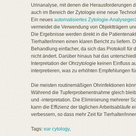
Urinanalyse, mit denen die Herausforderungen d
auch im Bereich der Zytologie eine neue Technolo
Ein neues
automatisiertes Zytologie-Analysegerä
vermeidet die Verwendung von Objektträgern und 
Die Ergebnisse werden direkt in die Patientenakt
Tierhalter/innen einen klaren Bericht zu liefer
Behandlung einfacher, da sich das Protokoll für 
nicht ändert. Darüber hinaus hat das unterschiedl
Interpretation der Ohrzytologie keinen Einfluss a
interpretieren, was zu erhöhten Empfehlungen fü
Die meisten routinemäßigen Ohrinfektionen können
Während die Tupferprobenentnahme gleich bleibt, 
und -interpretation. Die Eliminierung mehrerer Sc
kann die Effizienz der täglichen Arbeitsabläufe 
verbessern, so dass mehr Zeit für Tierhalter/inne
Tags:
ear cytology,