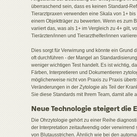
überraschend sein, dass es keinen Standard-Refe
Tierarztpraxen verwenden eine Skala von 1+ bis
einem Objektträger zu bewerten. Wenn es zum Bei
variiert das, was als 1+ im Vergleich zu 4+ gilt,
Tierärzten/innen und Tierarzthelfer/innen variiere
Dies sorgt für Verwirrung und könnte ein Grund da
oft durchführen - der Mangel an Standardisieru
weniger wichtigen Test handelt. Es ist wichtig, d
Färben, Interpretieren und Dokumentieren zyto
möglicherweise nicht von Praxis zu Praxis übertr
Veränderungen in der Zytologie als Teil der Kra
Sie diese Standards mit Ihrem Team, damit alle 
Neue Technologie steigert die E
Die Ohrzytologie gehört zu einer Reihe diagnosti
der Interpretation zeitaufwendig oder verwirrend
von Blutausstrichen. Ähnlich wie bei den automa