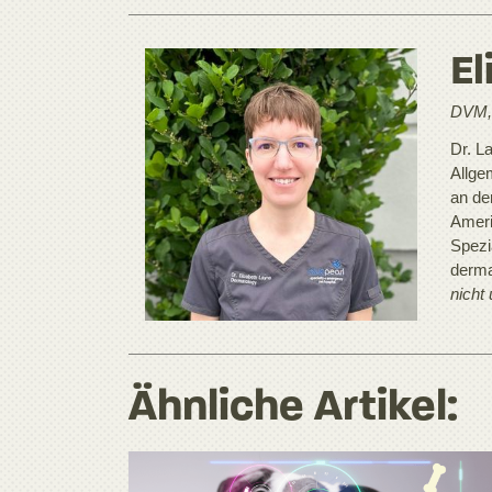
El
DVM,
Dr. L
Allge
an de
Ameri
Spezia
derma
nicht
Ähnliche Artikel: