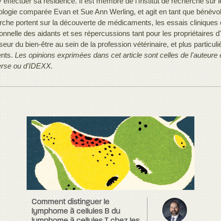
y effectuer sa résidence. Il est membre de l'Institut de recherche sur
ologie comparée Evan et Sue Ann Werling, et agit en tant que bénévol
rche portent sur la découverte de médicaments, les essais cliniques c
nnelle des aidants et ses répercussions tant pour les propriétaires d'a
eur du bien-être au sein de la profession vétérinaire, et plus particul
ents.
Les opinions exprimées dans cet article sont celles de l'auteure
erse ou d'IDEXX.
Comment distinguer le
lymphome à cellules B du