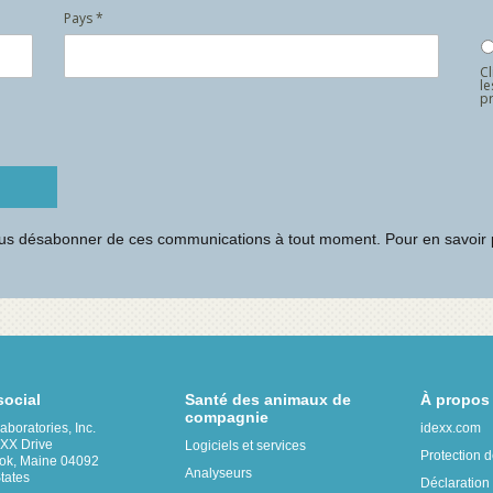
social
Santé des animaux de
À propos
compagnie
boratories, Inc.
idexx.com
XX Drive
Logiciels et services
Protection d
ok, Maine 04092
Analyseurs
tates
Déclaration