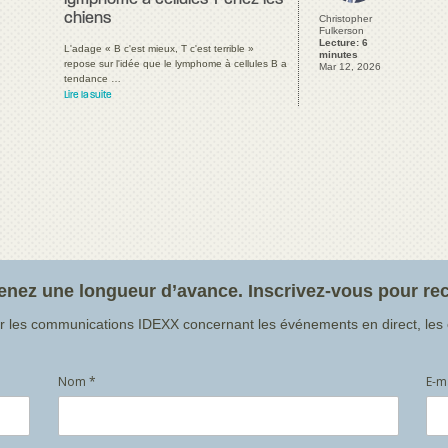
lymphome à cellules T chez les
chiens
Christopher
Fulkerson
Lecture: 6
L'adage « B c'est mieux, T c'est terrible »
minutes
repose sur l'idée que le lymphome à cellules B a
Mar 12, 2026
tendance …
Lire la suite
enez une longueur d’avance. Inscrivez-vous pour rec