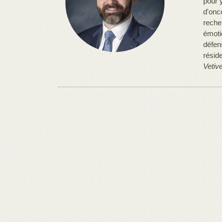
pour 
d'onc
reche
émotio
défens
résid
Vetiv