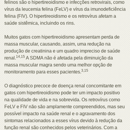
felinos são o hipertireoidismo e infecções retrovirais, como
vírus da leucemia felina (FeLV) e vírus da imunodeficiência
felina (FIV). O hipertireoidismo e os retrovírus afetam a
saúde sistêmica, incluindo os rins.
Muitos gatos com hipertireoidismo apresentam perda de
massa muscular, causando, assim, uma redução na
produção de creatinina e um quadro impreciso de saúde
14,15
renal.
A SDMA não é afetada pela diminuição da
massa muscular magra sendo uma melhor opção de
3,15
monitoramento para esses pacientes.
O diagnóstico precoce de doença renal concomitante em
gatos com hipertireoidismo pode ter um impacto positivo
na qualidade de vida e na sobrevida. Os retrovírus como
FeLV e FIV não são amplamente compreendidos, mas seu
possível impacto na saúde renal e o agravamento dos
sintomas relacionados a esses vírus devido à redução da
função renal são conhecidos pelos veterinários. Com a