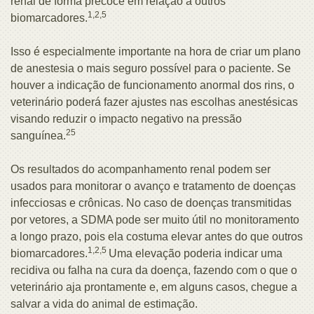
renal de forma precoce em relação a outros
1,2,5
biomarcadores.
Isso é especialmente importante na hora de criar um plano
de anestesia o mais seguro possível para o paciente. Se
houver a indicação de funcionamento anormal dos rins, o
veterinário poderá fazer ajustes nas escolhas anestésicas
visando reduzir o impacto negativo na pressão
25
sanguínea.
Os resultados do acompanhamento renal podem ser
usados para monitorar o avanço e tratamento de doenças
infecciosas e crônicas. No caso de doenças transmitidas
por vetores, a SDMA pode ser muito útil no monitoramento
a longo prazo, pois ela costuma elevar antes do que outros
1,2,5
biomarcadores.
Uma elevação poderia indicar uma
recidiva ou falha na cura da doença, fazendo com o que o
veterinário aja prontamente e, em alguns casos, chegue a
salvar a vida do animal de estimação.