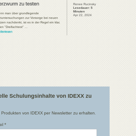
erzwurm zu testen
Renee Rucinsky
Lesedauer: 5
Minuten
nn man über grundlegende
Apr 22, 2024
utuntersuchungen zur Vorsorge bei neuen
zen nachdenkt, ist es in der Regel ein klar,
nen "Dreifachtest" …
iterlesen
uelle Schulungsinhalte von IDEXX zu