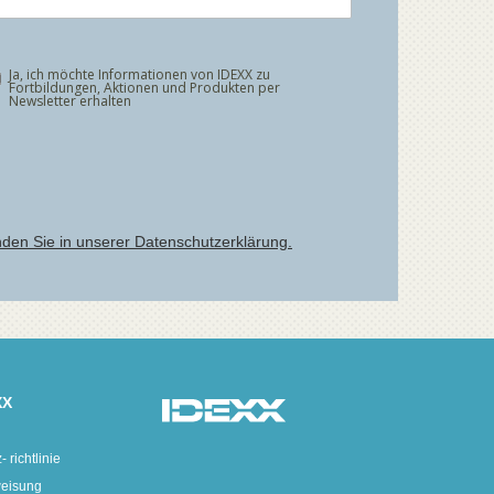
XX
 richtlinie
eisung