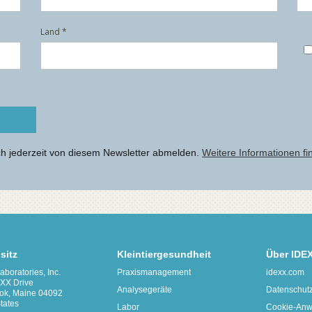
sitz
Kleintiergesundheit
Über IDE
boratories, Inc.
Praxismanagement
idexx.com
XX Drive
Analysegeräte
Datenschutz-
ok, Maine 04092
tates
Labor
Cookie-Anw