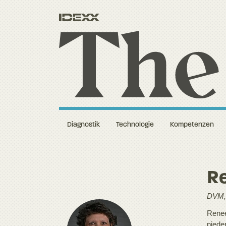
Diagnostik
Technologie
Kompetenzen
R
DVM,
Renee
niede