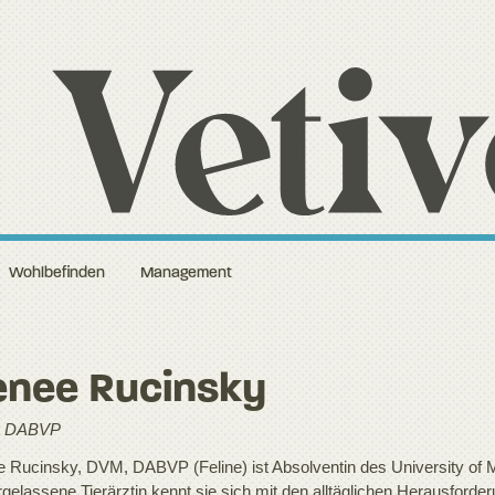
Wohlbefinden
Management
enee Rucinsky
 DABVP
 Rucinsky, DVM, DABVP (Feline) ist Absolventin des University of Mi
rgelassene Tierärztin kennt sie sich mit den alltäglichen Herausfor