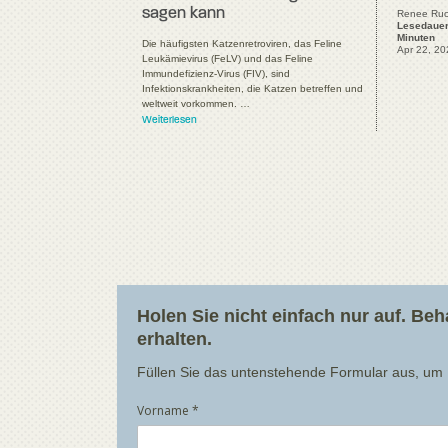
sagen kann
Renee Ruc
Lesedauer
Minuten
Die häufigsten Katzenretroviren, das Feline
Apr 22, 20
Leukämievirus (FeLV) und das Feline
Immundefizienz-Virus (FIV), sind
Infektionskrankheiten, die Katzen betreffen und
weltweit vorkommen. …
Weiterlesen
Holen Sie nicht einfach nur auf. Be
erhalten.