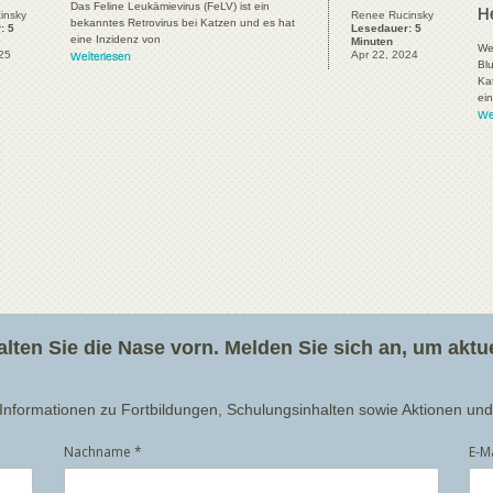
Das Feline Leukämievirus (FeLV) ist ein
H
insky
Renee Rucinsky
bekanntes Retrovirus bei Katzen und es hat
: 5
Lesedauer: 5
eine Inzidenz von
Minuten
We
25
Apr 22, 2024
Weiterlesen
Bl
Kat
ei
We
halten Sie die Nase vorn. Melden Sie sich an, um akt