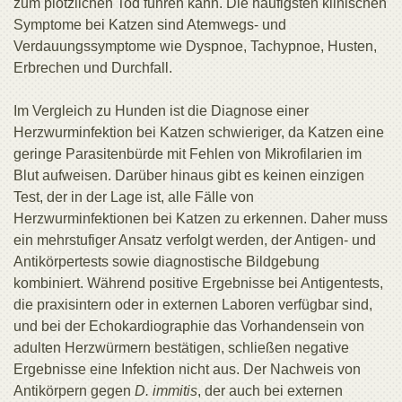
zum plötzlichen Tod führen kann. Die häufigsten klinischen
Symptome bei Katzen sind Atemwegs- und
Verdauungssymptome wie Dyspnoe, Tachypnoe, Husten,
Erbrechen und Durchfall.
Im Vergleich zu Hunden ist die Diagnose einer
Herzwurminfektion bei Katzen schwieriger, da Katzen eine
geringe Parasitenbürde mit Fehlen von Mikrofilarien im
Blut aufweisen. Darüber hinaus gibt es keinen einzigen
Test, der in der Lage ist, alle Fälle von
Herzwurminfektionen bei Katzen zu erkennen. Daher muss
ein mehrstufiger Ansatz verfolgt werden, der Antigen- und
Antikörpertests sowie diagnostische Bildgebung
kombiniert. Während positive Ergebnisse bei Antigentests,
die praxisintern oder in externen Laboren verfügbar sind,
und bei der Echokardiographie das Vorhandensein von
adulten Herzwürmern bestätigen, schließen negative
Ergebnisse eine Infektion nicht aus. Der Nachweis von
Antikörpern gegen
D. immitis
, der auch bei externen