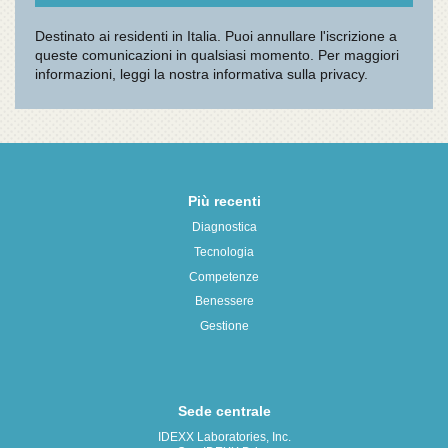
Più recenti
Diagnostica
Tecnologia
Competenze
Benessere
Gestione
Sede centrale
IDEXX Laboratories, Inc.