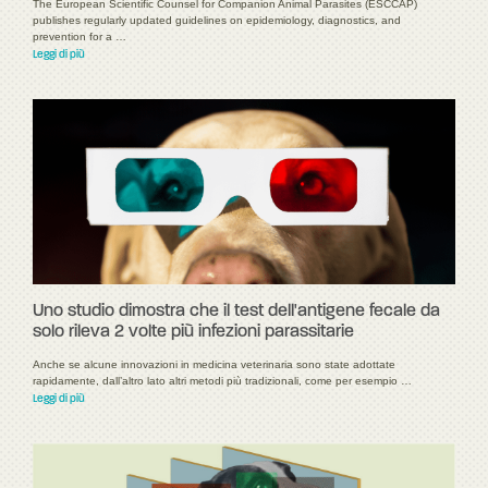
The European Scientific Counsel for Companion Animal Parasites (ESCCAP)
publishes regularly updated guidelines on epidemiology, diagnostics, and
prevention for a …
Leggi di più
Uno studio dimostra che il test dell'antigene fecale da
solo rileva 2 volte più infezioni parassitarie
Anche se alcune innovazioni in medicina veterinaria sono state adottate
rapidamente, dall’altro lato altri metodi più tradizionali, come per esempio …
Leggi di più