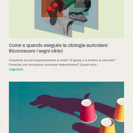
Come e quando eseguire la citologia auricolare:
Riconoscere i segni clinici
Il paziente scuote frequentemente la testa? Si gratta o si strofina le orecchie?
Presenta una secrezione auricolare maleodorante? Questi sono …
Leggi di più