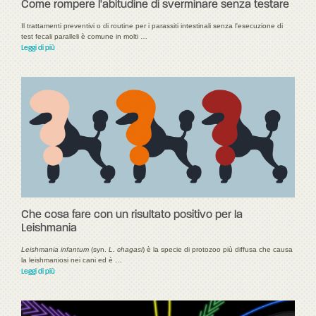
Come rompere l'abitudine di sverminare senza testare
Il trattamenti preventivi o di routine per i parassiti intestinali senza l'esecuzione di
test fecali paralleli è comune in molti …
Leggi di più
Che cosa fare con un risultato positivo per la
Leishmania
Leishmania infantum
(syn.
L. chagasi
) è la specie di protozoo più diffusa che causa
la leishmaniosi nei cani ed è …
Leggi di più