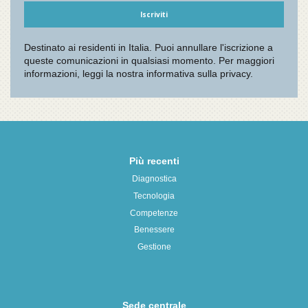
Più recenti
Diagnostica
Tecnologia
Competenze
Benessere
Gestione
Sede centrale