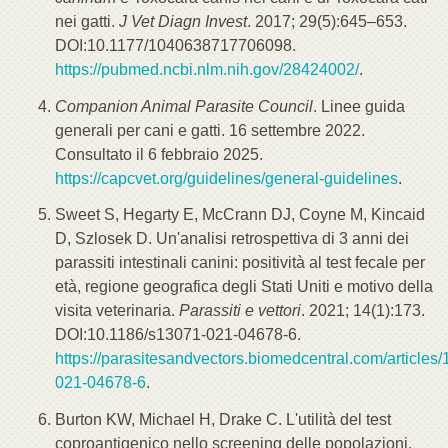
nei gatti.
J Vet Diagn Invest
. 2017; 29(5):645–653.
DOI:10.1177/1040638717706098.
https://pubmed.ncbi.nlm.nih.gov/28424002/
.
Companion Animal Parasite Council
. Linee guida
generali per cani e gatti. 16 settembre 2022.
Consultato il 6 febbraio 2025.
https://capcvet.org/guidelines/general-guidelines
.
Sweet S, Hegarty E, McCrann DJ, Coyne M, Kincaid
D, Szlosek D. Un'analisi retrospettiva di 3 anni dei
parassiti intestinali canini: positività al test fecale per
età, regione geografica degli Stati Uniti e motivo della
visita veterinaria.
Parassiti e vettori
. 2021; 14(1):173.
DOI:10.1186/s13071-021-04678-6.
https://parasitesandvectors.biomedcentral.com/articles
021-04678-6
.
Burton KW, Michael H, Drake C. L'utilità del test
coproantigenico nello screening delle popolazioni.