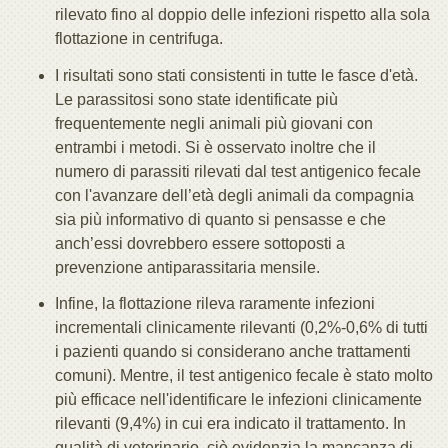
rilevato fino al doppio delle infezioni rispetto alla sola
flottazione in centrifuga.
I risultati sono stati consistenti in tutte le fasce d'età.
Le parassitosi sono state identificate più
frequentemente negli animali più giovani con
entrambi i metodi. Si è osservato inoltre che il
numero di parassiti rilevati dal test antigenico fecale
con l'avanzare dell’età degli animali da compagnia
sia più informativo di quanto si pensasse e che
anch’essi dovrebbero essere sottoposti a
prevenzione antiparassitaria mensile.
Infine, la flottazione rileva raramente infezioni
incrementali clinicamente rilevanti (0,2%-0,6% di tutti
i pazienti quando si considerano anche trattamenti
comuni). Mentre, il test antigenico fecale è stato molto
più efficace nell'identificare le infezioni clinicamente
rilevanti (9,4%) in cui era indicato il trattamento. In
qualità di veterinario, ciò evidenzia la mancanza di