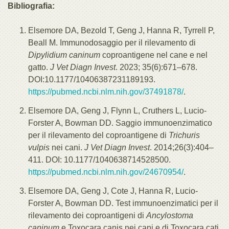
Bibliografia:
Elsemore DA, Bezold T, Geng J, Hanna R, Tyrrell P,
Beall M. Immunodosaggio per il rilevamento di
Dipylidium caninum
coproantigene nel cane e nel
gatto.
J Vet Diagn Invest
. 2023; 35(6):671–678.
DOI:10.1177/10406387231189193.
https://pubmed.ncbi.nlm.nih.gov/37491878/
.
Elsemore DA, Geng J, Flynn L, Cruthers L, Lucio-
Forster A, Bowman DD. Saggio immunoenzimatico
per il rilevamento del coproantigene di
Trichuris
vulpis
nei cani.
J Vet Diagn Invest
. 2014;26(3):404–
411. DOI: 10.1177/1040638714528500.
https://pubmed.ncbi.nlm.nih.gov/24670954/
.
Elsemore DA, Geng J, Cote J, Hanna R, Lucio-
Forster A, Bowman DD. Test immunoenzimatici per il
rilevamento dei coproantigeni di
Ancylostoma
caninum
e Toxocara canis nei cani e di Toxocara cati