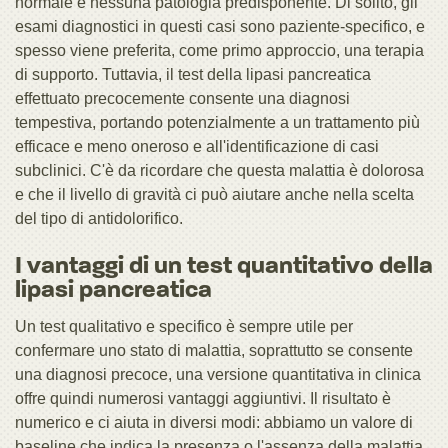
normale e nessuna patologia predisponente. Di solito, gli
esami diagnostici in questi casi sono paziente-specifico, e
spesso viene preferita, come primo approccio, una terapia
di supporto. Tuttavia, il test della lipasi pancreatica
effettuato precocemente consente una diagnosi
tempestiva, portando potenzialmente a un trattamento più
efficace e meno oneroso e all'identificazione di casi
subclinici. C'è da ricordare che questa malattia è dolorosa
e che il livello di gravità ci può aiutare anche nella scelta
del tipo di antidolorifico.
I vantaggi di un test quantitativo della
lipasi pancreatica
Un test qualitativo e specifico è sempre utile per
confermare uno stato di malattia, soprattutto se consente
una diagnosi precoce, una versione quantitativa in clinica
offre quindi numerosi vantaggi aggiuntivi. Il risultato è
numerico e ci aiuta in diversi modi: abbiamo un valore di
baseline che indica la presenza o l'assenza della malattia