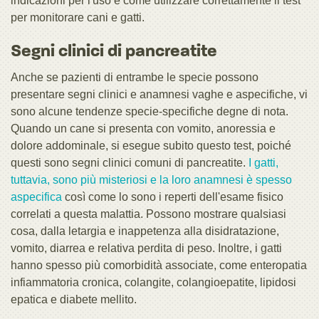
indicazioni per l'uso e come utilizzare correttamente il test
per monitorare cani e gatti.
Segni clinici di pancreatite
Anche se pazienti di entrambe le specie possono
presentare segni clinici e anamnesi vaghe e aspecifiche, vi
sono alcune tendenze specie-specifiche degne di nota.
Quando un cane si presenta con vomito, anoressia e
dolore addominale, si esegue subito questo test, poiché
questi sono segni clinici comuni di pancreatite.
I gatti,
tuttavia, sono più misteriosi e la loro anamnesi è spesso
aspecifica
così come lo sono i reperti dell'esame fisico
correlati a questa malattia. Possono mostrare qualsiasi
cosa, dalla letargia e inappetenza alla disidratazione,
vomito, diarrea e relativa perdita di peso. Inoltre, i gatti
hanno spesso più comorbidità associate, come enteropatia
infiammatoria cronica, colangite, colangioepatite, lipidosi
epatica e diabete mellito.