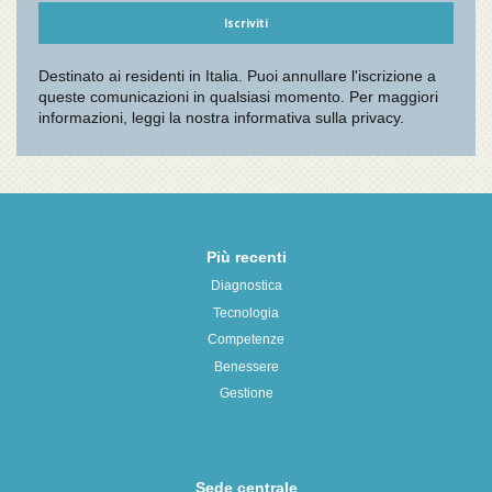
Più recenti
Diagnostica
Tecnologia
Competenze
Benessere
Gestione
Sede centrale