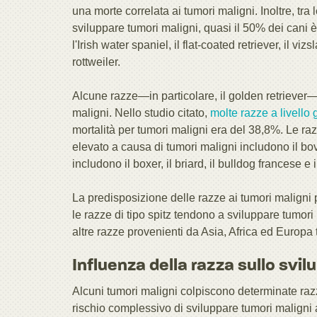
una morte correlata ai tumori maligni. Inoltre, t
sviluppare tumori maligni, quasi il 50% dei cani
l'Irish water spaniel, il flat-coated retriever, il v
rottweiler.
Alcune razze—in particolare, il golden retriever—
maligni. Nello studio citato,
molte razze a livello
mortalità per tumori maligni era del 38,8%. Le razz
elevato a causa di tumori maligni includono il bov
includono il boxer, il briard, il bulldog francese e i
La predisposizione delle razze ai tumori maligni p
le razze di tipo spitz tendono a sviluppare tumori
altre razze provenienti da Asia, Africa ed Europa 
Influenza della razza sullo svil
Alcuni tumori maligni colpiscono determinate raz
rischio complessivo di sviluppare tumori maligni a