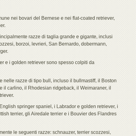
e nei bovari del Bernese e nei flat-coated retriever,
er.
ncipalmente razze di taglia grande e gigante, inclusi
i scozzesi, borzoi, levrieri, San Bernardo, dobermann,
ger.
xer e i golden retriever sono spesso colpiti da
lle razze di tipo bull, incluso il bullmastiff, il Boston
ome il carlino, il Rhodesian ridgeback, il Weimaraner, il
riever.
li English springer spaniel, i Labrador e golden retriever, i
ttish terrier, gli Airedale terrier e i Bouvier des Flandres
ente le seguenti razze: schnauzer, terrier scozzesi,