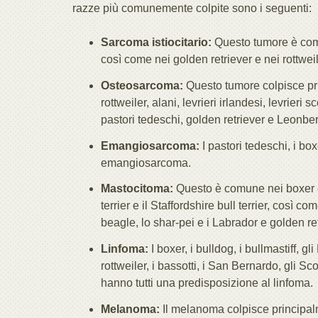
razze più comunemente colpite sono i seguenti:
Sarcoma istiocitario:
Questo tumore è comun
così come nei golden retriever e nei rottweil
Osteosarcoma:
Questo tumore colpisce pri
rottweiler, alani, levrieri irlandesi, levrier
pastori tedeschi, golden retriever e Leonber
Emangiosarcoma:
I pastori tedeschi, i bo
emangiosarcoma.
Mastocitoma:
Questo è comune nei boxer e ne
terrier e il Staffordshire bull terrier, così c
beagle, lo shar-pei e i Labrador e golden ret
Linfoma:
I boxer, i bulldog, i bullmastiff, g
rottweiler, i bassotti, i San Bernardo, gli Sco
hanno tutti una predisposizione al linfoma.
Melanoma:
Il melanoma colpisce principalm