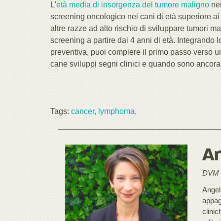
L'
età media di insorgenza del tumore maligno
nei
screening oncologico nei cani di età superiore ai 7
altre razze ad alto rischio di sviluppare tumori m
screening a partire dai 4 anni di età. Integrando 
preventiva, puoi compiere il primo passo verso un
cane sviluppi segni clinici e quando sono ancora p
Tags:
cancer,
lymphoma,
An
DVM
Angela
appag
clini