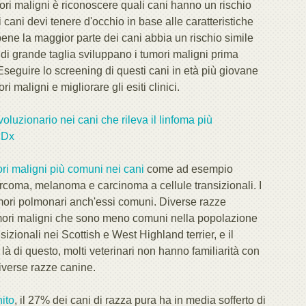
ori maligni è riconoscere quali cani hanno un rischio
 cani devi tenere d'occhio in base alle caratteristiche
bene la maggior parte dei cani abbia un rischio simile
ze di grande taglia sviluppano i tumori maligni prima
. Eseguire lo screening di questi cani in età più giovane
maligni e migliorare gli esiti clinici.
luzionario nei cani che rileva il linfoma più
 Dx
ri maligni più comuni nei cani
come ad esempio
coma, melanoma e carcinoma a cellule transizionali. I
umori polmonari anch'essi comuni. Diverse razze
umori maligni che sono meno comuni nella popolazione
izionali nei Scottish e West Highland terrier, e il
 là di questo, molti veterinari non hanno familiarità con
iverse razze canine.
ito
, il 27% dei cani di razza pura ha in media sofferto di