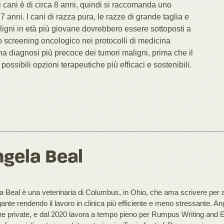
 cani è di circa 8 anni, quindi si raccomanda uno
 anni. I cani di razza pura, le razze di grande taglia e
aligni in età più giovane dovrebbero essere sottoposti a
lo screening oncologico nei protocolli di medicina
a diagnosi più precoce dei tumori maligni, prima che il
ossibili opzioni terapeutiche più efficaci e sostenibili.
gela Beal
 Beal è una veterinaria di Columbus, in Ohio, che ama scrivere per aiu
ante rendendo il lavoro in clinica più efficiente e meno stressante.
che private, e dal 2020 lavora a tempo pieno per Rumpus Writing and Ed