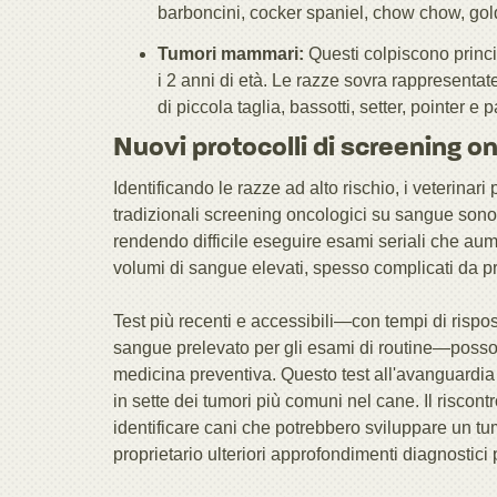
barboncini, cocker spaniel, chow chow, gold
Tumori mammari:
Questi colpiscono princi
i 2 anni di età. Le razze sovra rappresentat
di piccola taglia, bassotti, setter, pointer e 
Nuovi protocolli di screening on
Identificando le razze ad alto rischio, i veterinari
tradizionali screening oncologici su sangue sono sta
rendendo difficile eseguire esami seriali che aum
volumi di sangue elevati, spesso complicati da prel
Test più recenti e accessibili—con tempi di rispos
sangue prelevato per gli esami di routine—possono
medicina preventiva. Questo test all'avanguardia 
in sette dei tumori più comuni nel cane. Il riscon
identificare cani che potrebbero sviluppare un tum
proprietario ulteriori approfondimenti diagnostici p