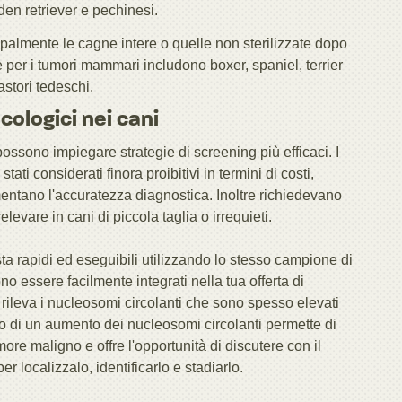
en retriever e pechinesi.
palmente le cagne intere o quelle non sterilizzate dopo
e per i tumori mammari includono boxer, spaniel, terrier
pastori tedeschi.
cologici nei cani
 possono impiegare strategie di screening più efficaci. I
ti considerati finora proibitivi in termini di costi,
entano l'accuratezza diagnostica. Inoltre richiedevano
evare in cani di piccola taglia o irrequieti.
ta rapidi ed eseguibili utilizzando lo stesso campione di
 essere facilmente integrati nella tua offerta di
rileva i nucleosomi circolanti che sono spesso elevati
tro di un aumento dei nucleosomi circolanti permette di
ore maligno e offre l'opportunità di discutere con il
er localizzalo, identificarlo e stadiarlo.