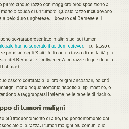
ra le prime cinque razze con maggiore predisposizione a
 è morto a causa di un tumore. Queste razze includevano
izsla a pelo duro ungherese, il bovaro del Bernese e il
sono sovrarappresentate in altri studi sui tumori
 globale
hanno superato il golden retriever
, il cui tasso di
e popolari negli Stati Uniti con un tasso di mortalità più
aro del Bernese e il rottweiler. Altre razze degne di nota
l bullmastiff.
uò essere correlata alle loro origini ancestrali, poiché
 maligni meno frequentemente rispetto ai tipi mastino, e
tendono a raggrupparsi insieme nelle tabelle di rischio.
uppo di tumori maligni
ze più frequentemente di altre, indipendentemente dal
ssociato alla razza. I tumori maligni più comuni e le