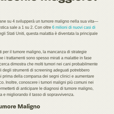
cane su 4 svilupperà un tumore maligno nella sua vita—
istica sale a 1 su 2. Con oltre
6 milioni di nuovi casi di
li Stati Uniti, questa malattia è diventata la principale
ti per il tumore maligno, la mancanza di strategie
he i trattamenti sono spesso mirati a malattie in fase
 ricerca dimostra che molti tumori nei cani probabilmente
di degli strumenti di screening adeguati potrebbero
gni prima della comparsa dei segni clinici e aumentare
co. Inoltre, conoscere i tumori maligni più comuni nei
rmetterti di anticipare le diagnosi di tumore maligno,
ma e migliorando il tasso di sopravvivenza.
 Tumore Maligno