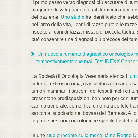
Il primo passo verso diagnosi più accurate di tum
maggiore di svilupparlo e quali tumori maligni nei
del paziente.
Uno studio
ha identificato che, seb
nell'arco della vita, i cani di razza pura e le raz
rispetto ai cani di razza mista o di piccola taglia
può consentire una diagnosi più precoce dei tumori 
Un nuovo strumento diagnostico oncologico rivo
tempestivamente che mai. Test IDEXX Cancer
La Società di Oncologia Veterinaria elenca i
tumo
linfoma, osteosarcoma, mastocitoma, emangiosar
tumori mammari, i sarcomi dei tessuti molli e i t
presentano predisposizioni ben note per certi t
canina generale, come il carcinoma a cellule trans
sarcoma istiocitario nel bovaro del Bernese. Al di
le predisposizioni oncologiche specifiche delle d
In uno
studio recente sulla mortalità nel
Regno Un