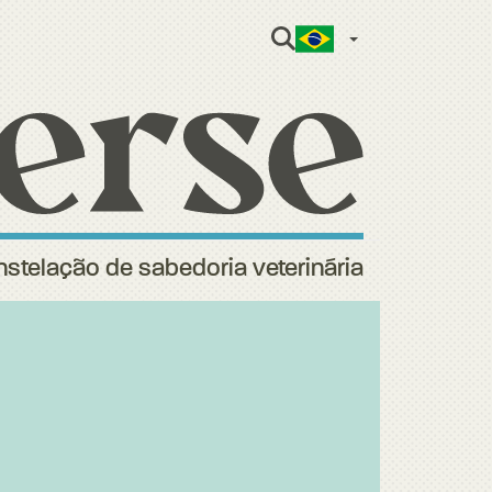
Portuguese 
stelação de sabedoria veterinária