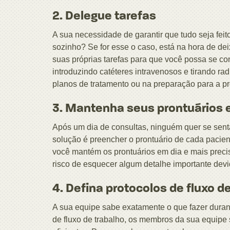
2. Delegue tarefas
A sua necessidade de garantir que tudo seja fei
sozinho? Se for esse o caso, está na hora de d
suas próprias tarefas para que você possa se co
introduzindo catéteres intravenosos e tirando r
planos de tratamento ou na preparação para a pr
3. Mantenha seus prontuários 
Após um dia de consultas, ninguém quer se senta
solução é preencher o prontuário de cada pacien
você mantém os prontuários em dia e mais precis
risco de esquecer algum detalhe importante dev
4. Defina protocolos de fluxo d
A sua equipe sabe exatamente o que fazer duran
de fluxo de trabalho, os membros da sua equipe 