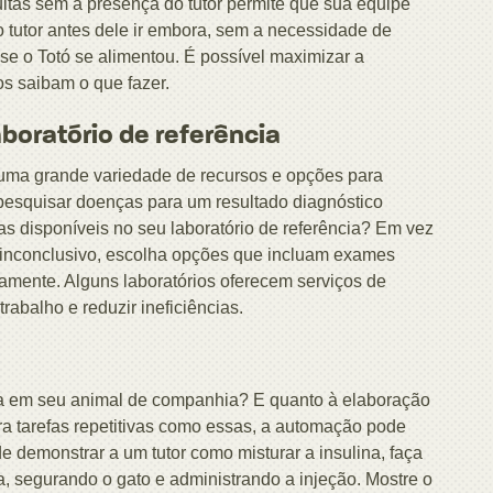
ultas sem a presença do tutor permite que sua equipe
 tutor antes dele ir embora, sem a necessidade de
 se o Totó se alimentou. É possível maximizar a
s saibam o que fazer.
aboratório de referência
 uma grande variedade de recursos e opções para
 pesquisar doenças para um resultado diagnóstico
as disponíveis no seu laboratório de referência? Em vez
o inconclusivo, escolha opções que incluam exames
mente. Alguns laboratórios oferecem serviços de
trabalho e reduzir ineficiências.
ina em seu animal de companhia? E quanto à elaboração
ara tarefas repetitivas como essas, a automação pode
 demonstrar a um tutor como misturar a insulina, faça
, segurando o gato e administrando a injeção. Mostre o