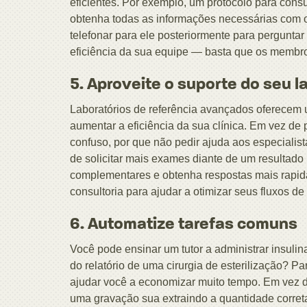
eficientes. Por exemplo, um protocolo para cons
obtenha todas as informações necessárias com o
telefonar para ele posteriormente para perguntar
eficiência da sua equipe — basta que os membro
5. Aproveite o suporte do seu l
Laboratórios de referência avançados oferecem
aumentar a eficiência da sua clínica. Em vez de
confuso, por que não pedir ajuda aos especialist
de solicitar mais exames diante de um resultad
complementares e obtenha respostas mais rapida
consultoria para ajudar a otimizar seus fluxos de 
6. Automatize tarefas comuns
Você pode ensinar um tutor a administrar insul
do relatório de uma cirurgia de esterilização? P
ajudar você a economizar muito tempo. Em vez de
uma gravação sua extraindo a quantidade correta