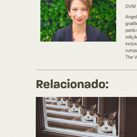
DVM
Angel
grati
parti
ediçã
inclu
rumpu
The V
Relacionado: