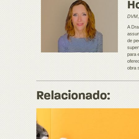
Ho
DVM,
A Dra
assum
de pe
super
para 
ofere
obra 
Relacionado: