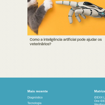
Como a inteligência artificial pode ajudar os
veterinários?
Mais recente
Matriz
Diagnóstico
IDEXX La
One IDE
Tecnologia
Westbro