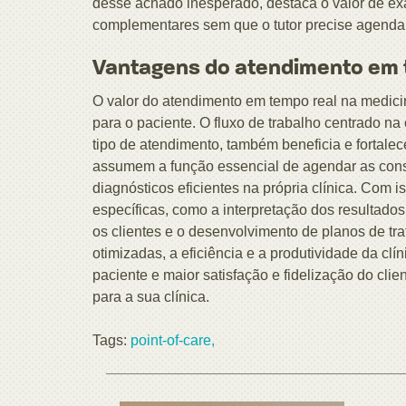
desse achado inesperado, destaca o valor de exa
complementares sem que o tutor precise agendar
Vantagens do atendimento em t
O valor do atendimento em tempo real na medicina
para o paciente. O fluxo de trabalho centrado n
tipo de atendimento, também beneficia e fortale
assumem a função essencial de agendar as consu
diagnósticos eficientes na própria clínica. Com i
específicas, como a interpretação dos resultad
os clientes e o desenvolvimento de planos de tr
otimizadas, a eficiência e a produtividade da c
paciente e maior satisfação e fidelização do cli
para a sua clínica.
Tags:
point-of-care,