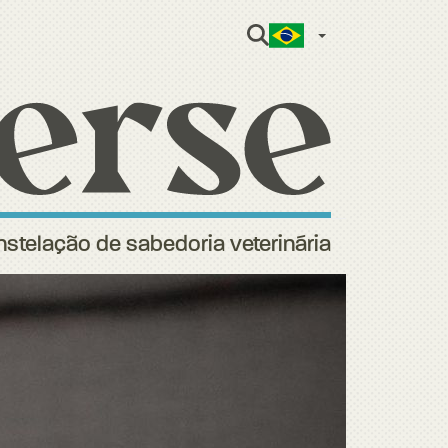
Portuguese 
stelação de sabedoria veterinária