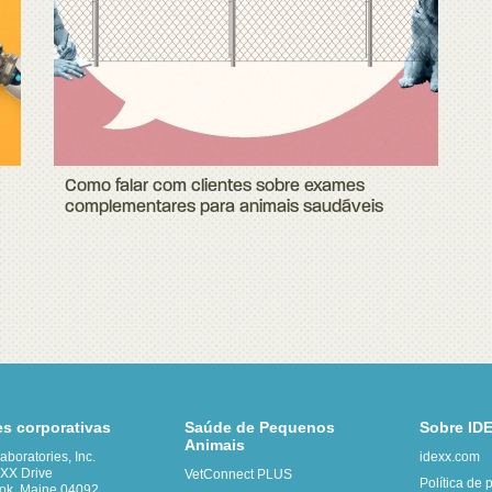
Como falar com clientes sobre exames
complementares para animais saudáveis
es corporativas
Saúde de Pequenos
Sobre ID
Animais
boratories, Inc.
idexx.com
XX Drive
VetConnect PLUS
Política de 
ok, Maine 04092