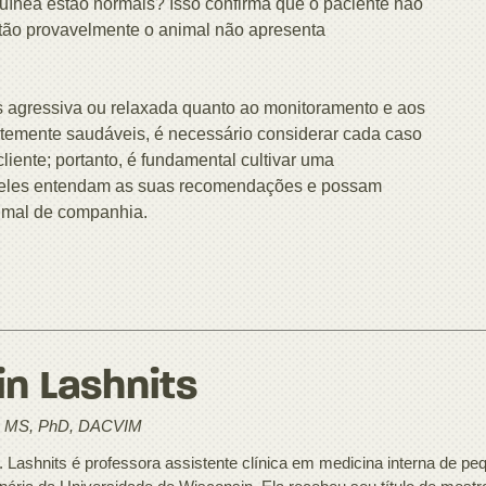
guínea estão normais? Isso confirma que o paciente não
Então provavelmente o animal não apresenta
is agressiva ou relaxada quanto ao monitoramento e aos
mente saudáveis, é necessário considerar cada caso
liente; portanto, é fundamental cultivar uma
e eles entendam as suas recomendações e possam
imal de companhia.
in Lashnits
 MS, PhD, DACVIM
. Lashnits é professora assistente clínica em medicina interna de 