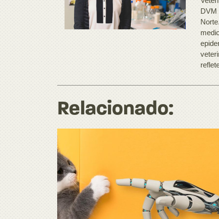
Veter
DVM p
Norte
medic
epide
veter
refle
Relacionado: