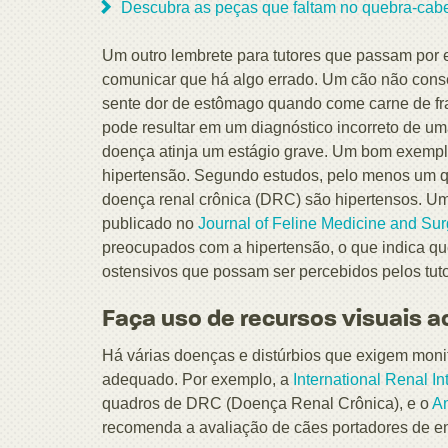
Descubra as peças que faltam no quebra-cabe
Um outro lembrete para tutores que passam por
comunicar que há algo errado. Um cão não cons
sente dor de estômago quando come carne de fra
pode resultar em um diagnóstico incorreto de u
doença atinja um estágio grave. Um bom exempl
hipertensão. Segundo estudos, pelo menos um q
doença renal crônica (DRC) são hipertensos. U
publicado no
Journal of Feline Medicine and Sur
preocupados com a hipertensão, o que indica que
ostensivos que possam ser percebidos pelos tuto
Faça uso de recursos visuais a
Há várias doenças e distúrbios que exigem mon
adequado. Por exemplo, a
International Renal In
quadros de DRC (Doença Renal Crônica), e o
Am
recomenda a avaliação de cães portadores de en