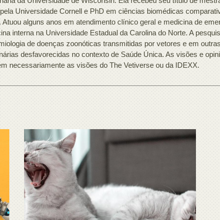
inária da Universidade de Wisconsin. Ela recebeu seu título de mestr
ela Universidade Cornell e PhD em ciências biomédicas comparativa
. Atuou alguns anos em atendimento clínico geral e medicina de emer
ina interna na Universidade Estadual da Carolina do Norte. A pesquis
miologia de doenças zoonóticas transmitidas por vetores e em outr
inárias desfavorecidas no contexto de Saúde Única. As visões e opini
tem necessariamente as visões do The Vetiverse ou da IDEXX.