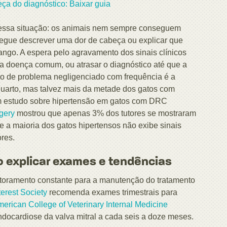
ça do diagnóstico: Baixar guia
 essa situação: os animais nem sempre conseguem
egue descrever uma dor de cabeça ou explicar que
ngo. A espera pelo agravamento dos sinais clínicos
ma doença comum, ou atrasar o diagnóstico até que a
o de problema negligenciado com frequência é a
uarto, mas talvez mais da metade dos gatos com
m estudo sobre hipertensão em gatos com DRC
gery
mostrou que apenas 3% dos tutores se mostraram
 a maioria dos gatos hipertensos não exibe sinais
res.
o explicar exames e tendências
itoramento constante para a manutenção do tratamento
terest Society
recomenda exames trimestrais para
erican College of Veterinary Internal Medicine
docardiose da valva mitral a cada seis a doze meses.