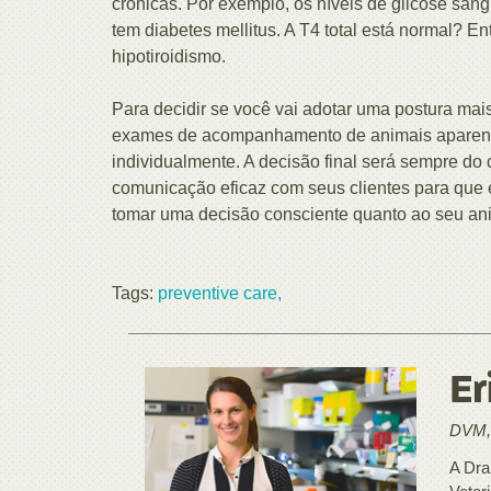
crônicas. Por exemplo, os níveis de glicose san
tem diabetes mellitus. A T4 total está normal? 
hipotiroidismo.
Para decidir se você vai adotar uma postura ma
exames de acompanhamento de animais aparente
individualmente. A decisão final será sempre do c
comunicação eficaz com seus clientes para qu
tomar uma decisão consciente quanto ao seu an
Tags:
preventive care,
Er
DVM,
A Dra