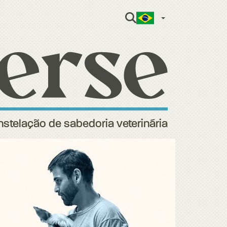
Portuguese 
stelação de sabedoria veterinária