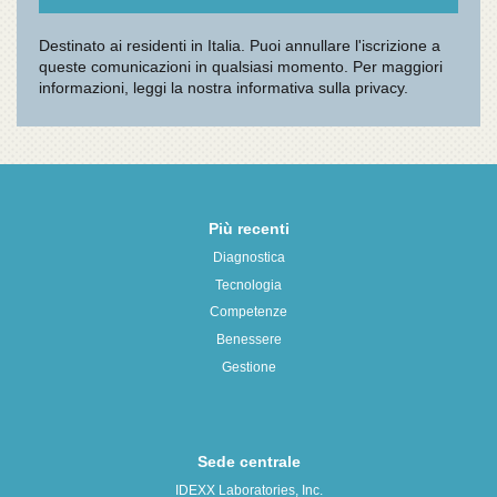
Più recenti
Diagnostica
Tecnologia
Competenze
Benessere
Gestione
Sede centrale
IDEXX Laboratories, Inc.