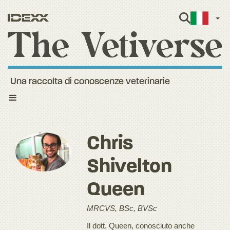
Itali
Una raccolta di conoscenze veterinarie
Toggle
navigation
Chris
Shivelton
Queen
MRCVS, BSc, BVSc
Il dott. Queen, conosciuto anche