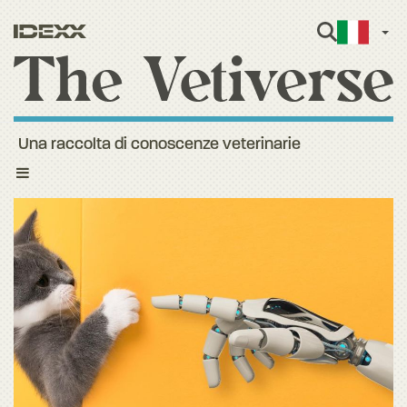
Itali
Una raccolta di conoscenze veterinarie
Toggle
navigation