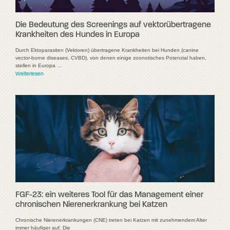
Die Bedeutung des Screenings auf vektorübertragene
Krankheiten des Hundes in Europa
Durch Ektoparasiten (Vektoren) übertragene Krankheiten bei Hunden (canine
vector-borne diseases, CVBD), von denen einige zoonotisches Potenzial haben,
stellen in Europa …
Weiterlesen
FGF-23: ein weiteres Tool für das Management einer
chronischen Nierenerkrankung bei Katzen
Chronische Nierenerkrankungen (CNE) treten bei Katzen mit zunehmendem Alter
immer häufiger auf. Die