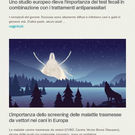
Uno studio europeo rileva l'importanza dei test fecali in
combinazione con i trattamenti antiparassitari
I nematodi del genere
Toxocara
sono altamente diffusi e infettano cani e gatti in
giovane età. D'altra parte, alcuni studi …
Leggi di più
L’importanza dello screening delle malattie trasmesse
da vettori nei cani in Europa
Le malattie canine trasmesse da vettori (CVBD, Canine Vector Borne Diseases),
alcune delle quali con potenziale zoonotico, sono un problema …