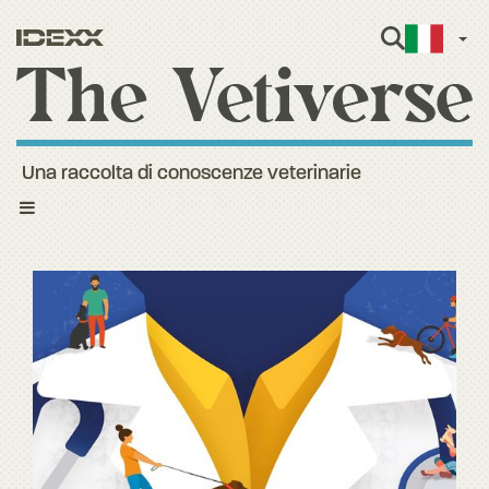
Itali
Una raccolta di conoscenze veterinarie
Toggle
navigation